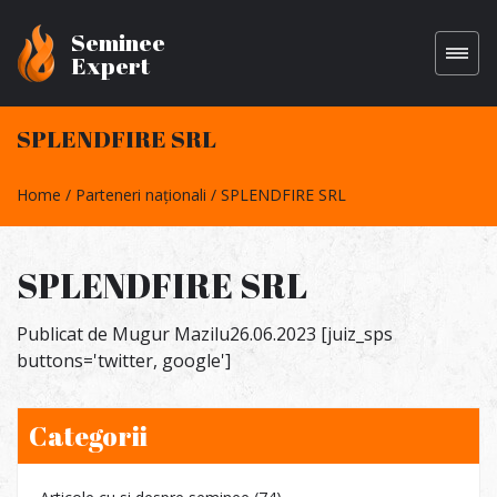
Seminee
Expert
SPLENDFIRE SRL
Home
Parteneri naționali
SPLENDFIRE SRL
SPLENDFIRE SRL
Publicat de
Mugur Mazilu
26.06.2023
[juiz_sps
buttons='twitter, google']
Categorii