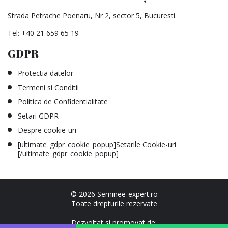
Strada Petrache Poenaru, Nr 2, sector 5, Bucuresti.
Tel:
+40 21 659 65 19
GDPR
Protectia datelor
Termeni si Conditii
Politica de Confidentialitate
Setari GDPR
Despre cookie-uri
[ultimate_gdpr_cookie_popup]Setarile Cookie-uri
[/ultimate_gdpr_cookie_popup]
© 2026 Seminee-expert.ro
Toate drepturile rezervate
Dezvoltat si promovat de:
No country selected