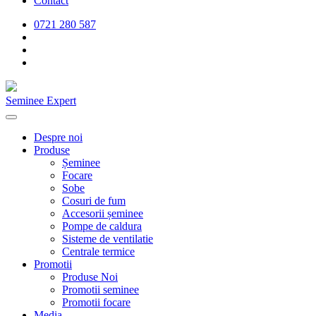
Contact
0721 280 587
Seminee Expert
Despre noi
Produse
Șeminee
Focare
Sobe
Cosuri de fum
Accesorii șeminee
Pompe de caldura
Sisteme de ventilatie
Centrale termice
Promotii
Produse Noi
Promotii seminee
Promotii focare
Media