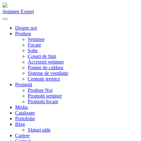
Seminee Expert
Despre noi
Produse
Șeminee
Focare
Sobe
Cosuri de fum
Accesorii șeminee
Pompe de caldura
Sisteme de ventilatie
Centrale termice
Promotii
Produse Noi
Promotii seminee
Promotii focare
Media
Cataloage
Portofoliu
Blog
Sfaturi utile
Cariere