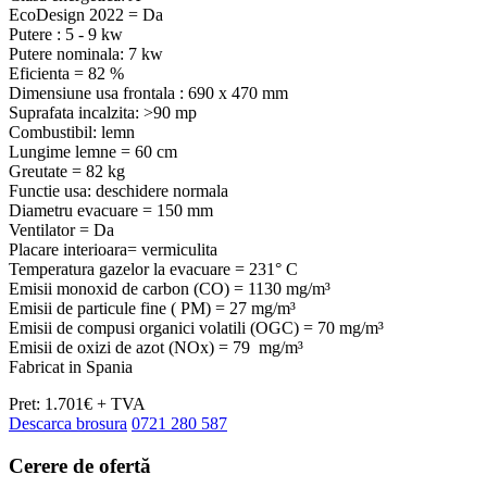
EcoDesign 2022 = Da
Putere : 5 - 9 kw
Putere nominala: 7 kw
Eficienta = 82 %
Dimensiune usa frontala : 690 x 470 mm
Suprafata incalzita: >90 mp
Combustibil: lemn
Lungime lemne = 60 cm
Greutate = 82 kg
Functie usa: deschidere normala
Diametru evacuare = 150 mm
Ventilator = Da
Placare interioara= vermiculita
Temperatura gazelor la evacuare = 231° C
Emisii monoxid de carbon (CO) = 1130 mg/m³
Emisii de particule fine ( PM) = 27 mg/m³
Emisii de compusi organici volatili (OGC) = 70 mg/m³
Emisii de oxizi de azot (NOx) = 79 mg/m³
Fabricat in Spania
Pret: 1.701€ + TVA
Descarca brosura
0721 280 587
Cerere de
ofertă