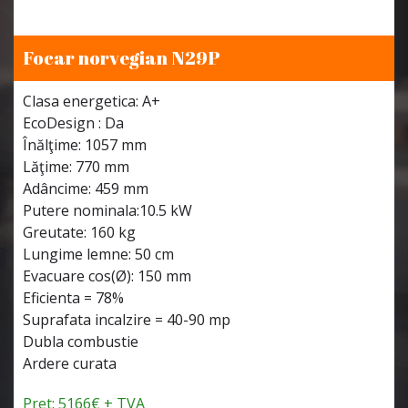
Focar norvegian N29P
Clasa energetica: A+
EcoDesign : Da
Înălţime: 1057 mm
Lăţime: 770 mm
Adâncime: 459 mm
Putere nominala:10.5 kW
Greutate: 160 kg
Lungime lemne: 50 cm
Evacuare cos(Ø): 150 mm
Eficienta = 78%
Suprafata incalzire = 40-90 mp
Dubla combustie
Ardere curata
Pret: 5166€ + TVA