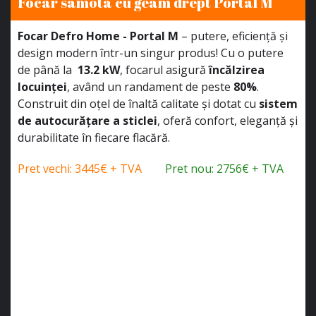
Focar samota cu geam drept Portal M
Focar Defro Home - Portal M
– putere, eficiență și
design modern într-un singur produs! Cu o putere
de până la
13.2 kW
, focarul asigură
încălzirea
locuinței
, având un randament de peste
80%
.
Construit din oțel de înaltă calitate și dotat cu
sistem
de autocurățare a sticlei
, oferă confort, eleganță și
durabilitate în fiecare flacără.
Pret vechi: 3445€ + TVA
Pret nou: 2756€ + TVA