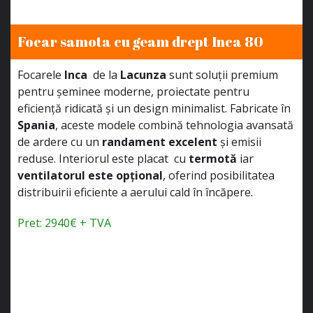
Focar samota cu geam drept Inca 80
Focarele
Inca
de la
Lacunza
sunt soluții premium
pentru șeminee moderne, proiectate pentru
eficiență ridicată și un design minimalist. Fabricate în
Spania
, aceste modele combină tehnologia avansată
de ardere cu un
randament excelent
și emisii
reduse. Interiorul este placat cu
termotă
iar
ventilatorul este opțional
, oferind posibilitatea
distribuirii eficiente a aerului cald în încăpere.
Pret: 2940€ + TVA