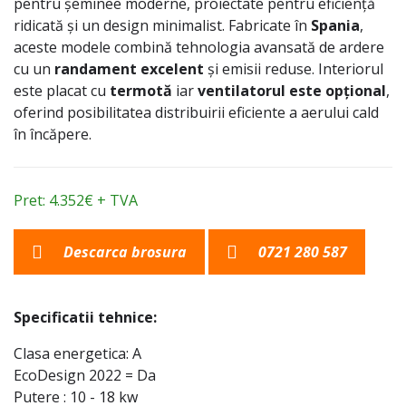
pentru șeminee moderne, proiectate pentru eficiență
ridicată și un design minimalist. Fabricate în
Spania
,
aceste modele combină tehnologia avansată de ardere
cu un
randament excelent
și emisii reduse. Interiorul
este placat cu
termotă
iar
ventilatorul este opțional
,
oferind posibilitatea distribuirii eficiente a aerului cald
în încăpere.
Pret: 4.352€ + TVA
Descarca brosura
0721 280 587
Specificatii tehnice:
Clasa energetica: A
EcoDesign 2022 = Da
Putere : 10 - 18 kw