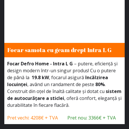
Focar samota cu geam drept Intra L G
Focar Defro Home - Intra L G
– putere, eficiență și
design modern într-un singur produs! Cu o putere
de până la
19.8 kW
, focarul asigură
încălzirea
locuinței
, având un randament de peste
80%
.
Construit din oțel de înaltă calitate și dotat cu
sistem
de autocurățare a sticlei
, oferă confort, eleganță și
durabilitate în fiecare flacără.
Pret vechi: 4208€ + TVA
Pret nou: 3366€ + TVA