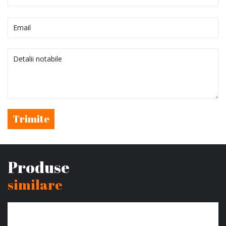
Trimite
Produse
similare