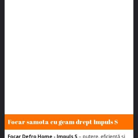
Focar samota cu geam drept Impuls S
Focar Defro Home - Impuls S
– putere, eficiență și