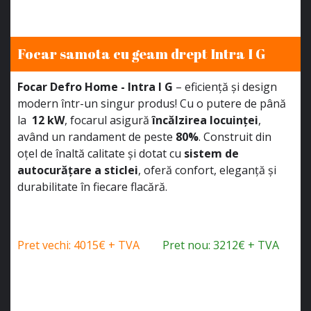
Focar samota cu geam drept Intra I G
Focar Defro Home - Intra I G
– eficiență și design
modern într-un singur produs! Cu o putere de până
la
12 kW
, focarul asigură
încălzirea locuinței
,
având un randament de peste
80%
. Construit din
oțel de înaltă calitate și dotat cu
sistem de
autocurățare a sticlei
, oferă confort, eleganță și
durabilitate în fiecare flacără.
Pret vechi: 4015€ + TVA
Pret nou: 3212€ + TVA