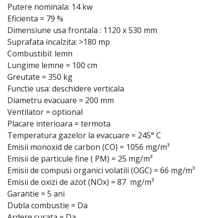
Putere nominala: 14 kw
Eficienta = 79 %
Dimensiune usa frontala : 1120 x 530 mm
Suprafata incalzita: >180 mp
Combustibil: lemn
Lungime lemne = 100 cm
Greutate = 350 kg
Functie usa: deschidere verticala
Diametru evacuare = 200 mm
Ventilator = optional
Placare interioara = termota
Temperatura gazelor la evacuare = 245° C
Emisii monoxid de carbon (CO) = 1056 mg/m³
Emisii de particule fine ( PM) = 25 mg/m³
Emisii de compusi organici volatili (OGC) = 66 mg/m³
Emisii de oxizi de azot (NOx) = 87 mg/m³
Garantie = 5 ani
Dubla combustie = Da
Ardere curata = Da