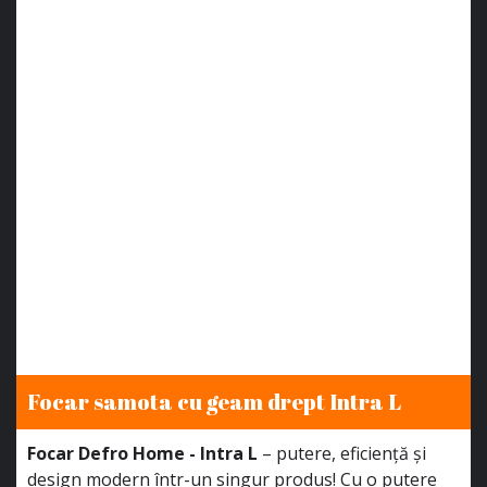
Focar samota cu geam drept Intra L
Focar Defro Home - Intra L
– putere, eficiență și
design modern într-un singur produs! Cu o putere