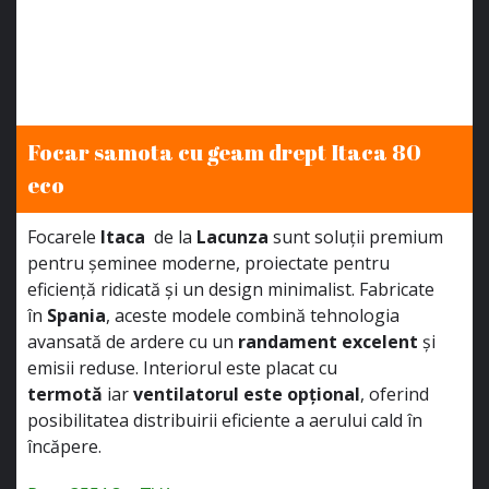
Focar samota cu geam drept Itaca 80
eco
Focarele
Itaca
de la
Lacunza
sunt soluții premium
pentru șeminee moderne, proiectate pentru
eficiență ridicată și un design minimalist. Fabricate
în
Spania
, aceste modele combină tehnologia
avansată de ardere cu un
randament excelent
și
emisii reduse. Interiorul este placat cu
termotă
iar
ventilatorul este opțional
, oferind
posibilitatea distribuirii eficiente a aerului cald în
încăpere.