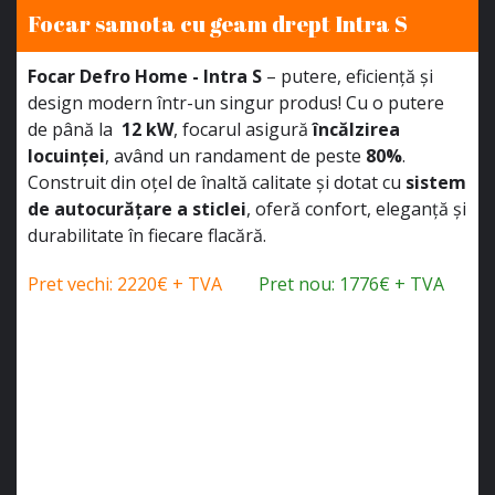
Focar samota cu geam drept Intra S
Focar Defro Home - Intra S
– putere, eficiență și
design modern într-un singur produs! Cu o putere
de până la
12 kW
, focarul asigură
încălzirea
locuinței
, având un randament de peste
80%
.
Construit din oțel de înaltă calitate și dotat cu
sistem
de autocurățare a sticlei
, oferă confort, eleganță și
durabilitate în fiecare flacără.
Pret vechi: 2220€ + TVA
Pret nou: 1776€ + TVA