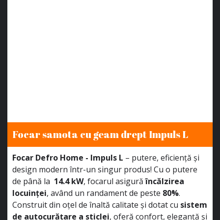
Focar samota cu geam drept Impuls L
Focar Defro Home - Impuls L
– putere, eficiență și
design modern într-un singur produs! Cu o putere
de până la
14.4 kW
, focarul asigură
încălzirea
locuinței
, având un randament de peste
80%
.
Construit din oțel de înaltă calitate și dotat cu
sistem
de autocurățare a sticlei
, oferă confort, eleganță și