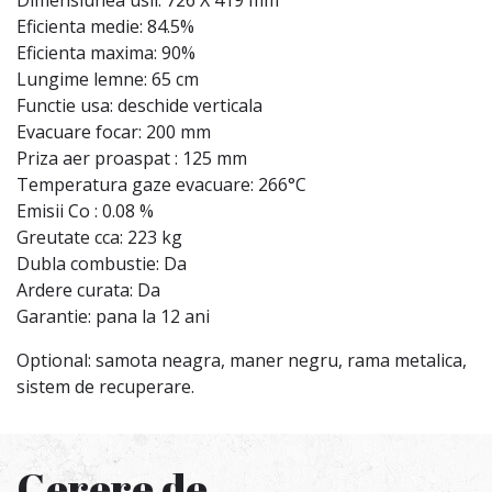
Dimensiunea usii: 726 X 419 mm
Eficienta medie: 84.5%
Eficienta maxima: 90%
Lungime lemne: 65 cm
Functie usa: deschide verticala
Evacuare focar: 200 mm
Priza aer proaspat : 125 mm
Temperatura gaze evacuare: 266°C
Emisii Co : 0.08 %
Greutate cca: 223 kg
Dubla combustie: Da
Ardere curata: Da
Garantie: pana la 12 ani
Optional: samota neagra, maner negru, rama metalica,
sistem de recuperare.
Cerere de