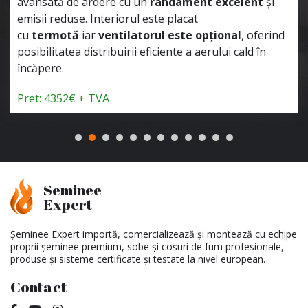
e ardere cu un
randament excelent
și
avansată d
se. Interiorul este placat
emisii redus
ă
iar
ventilatorul este opțional
, oferind
termotă
i
a distribuirii eficiente a aerului cald în
posibilitate
încăpere.
€ + TVA
Pret: 3551
Seminee
Expert
Șeminee Expert importă, comercializează și montează cu echipe
proprii șeminee premium, sobe și coșuri de fum profesionale,
produse și sisteme certificate și testate la nivel european.
Contact