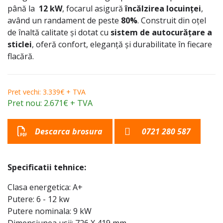
până la
12 kW
, focarul asigură
încălzirea locuinței
,
având un randament de peste
80%
. Construit din oțel
de înaltă calitate și dotat cu
sistem de autocurățare a
sticlei
, oferă confort, eleganță și durabilitate în fiecare
flacără.
Pret vechi: 3.339€ + TVA
Pret nou: 2.671€ + TVA
Descarca brosura
0721 280 587
Specificatii tehnice:
Clasa energetica: A+
Putere: 6 - 12 kw
Putere nominala: 9 kW