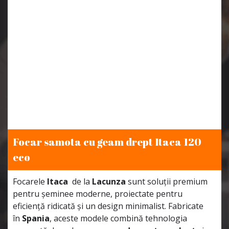
mota cu geam drept Itaca 120
Focar sa
eco
aca
de la
Lacunza
sunt soluții premium
Focarele
It
inee moderne, proiectate pentru
pentru șem
dicată și un design minimalist. Fabricate
eficiență ri
 aceste modele combină tehnologia
în
Spania
,