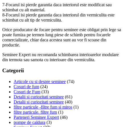
7-Focarul isi pierde garantia daca interiorul este modificat sau
schimbat cu alt material.
8-Focarul isi pierde garantia daca interiorul din vermiculita este
schimbat cu alt tip de vermiculita.
Orice producator de focare pentru seminee este obligat prin lege sa
poate furniza pe termen lung piese de schimb pentru focarele
comercializate, chiar daca acestea sunt au vor fi scoase din
productie.
Seminee Expert nu recomanda schimbarea interioarelor modulare
din termota sau samota cu interioare din vermiculita.
Categorii
Articole cu si despre seminee
(74)
Cosuri de fum
(24)
Cosuri de Fum
(33)
Detalii si curiozitati seminee
(61)
Detalii si curiozitati seminee
(40)
filtre particule -filtre fum si miros
(1)
filtre particule. filtre fum
(1)
Parteneri Seminee Expert
(46)
pompe de caldura
(3)