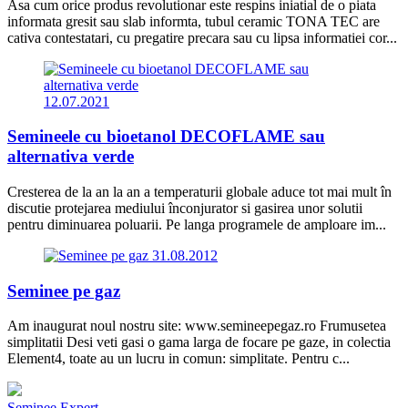
Asa cum orice produs revolutionar este respins iniatial de o piata
informata gresit sau slab informta, tubul ceramic TONA TEC are
cativa contestatari, cu pregatire precara sau cu lipsa informatiei cor...
12.07.2021
Semineele cu bioetanol DECOFLAME sau
alternativa verde
Cresterea de la an la an a temperaturii globale aduce tot mai mult în
discutie protejarea mediului înconjurator si gasirea unor solutii
pentru diminuarea poluarii. Pe langa programele de amploare im...
31.08.2012
Seminee pe gaz
Am inaugurat noul nostru site: www.semineepegaz.ro Frumusetea
simplitatii Desi veti gasi o gama larga de focare pe gaze, in colectia
Element4, toate au un lucru in comun: simplitate. Pentru c...
Seminee Expert