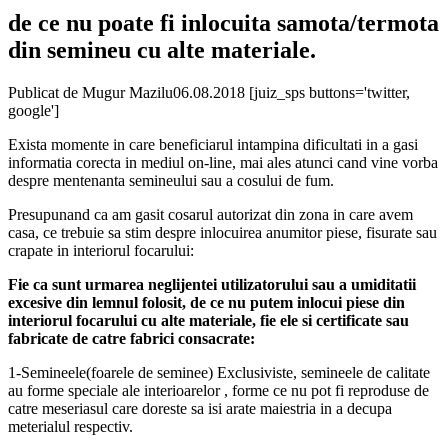
de ce nu poate fi inlocuita samota/termota
din semineu cu alte materiale.
Publicat de
Mugur Mazilu
06.08.2018
[juiz_sps buttons='twitter,
google']
Exista momente in care beneficiarul intampina dificultati in a gasi
informatia corecta in mediul on-line, mai ales atunci cand vine vorba
despre mentenanta semineului sau a cosului de fum.
Presupunand ca am gasit cosarul autorizat din zona in care avem
casa, ce trebuie sa stim despre inlocuirea anumitor piese, fisurate sau
crapate in interiorul focarului:
Fie ca sunt urmarea neglijentei utilizatorului sau a umiditatii
excesive din lemnul folosit, de ce nu putem inlocui piese din
interiorul focarului cu alte materiale, fie ele si certificate sau
fabricate de catre fabrici consacrate:
1-Semineele(foarele de seminee) Exclusiviste, semineele de calitate
au forme speciale ale interioarelor , forme ce nu pot fi reproduse de
catre meseriasul care doreste sa isi arate maiestria in a decupa
meterialul respectiv.