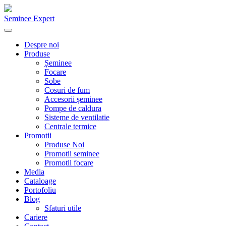
Seminee Expert
Despre noi
Produse
Șeminee
Focare
Sobe
Cosuri de fum
Accesorii șeminee
Pompe de caldura
Sisteme de ventilatie
Centrale termice
Promotii
Produse Noi
Promotii seminee
Promotii focare
Media
Cataloage
Portofoliu
Blog
Sfaturi utile
Cariere