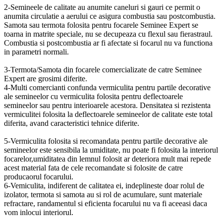
2-Semineele de calitate au anumite caneluri si gauri ce permit o
anumita circulatie a aerului ce asigura combustia sau postcombustia.
Samota sau termota folosita pentru focarele Seminee Expert se
toarna in matrite speciale, nu se decupeaza cu flexul sau fierastraul.
Combustia si postcombustia ar fi afectate si focarul nu va functiona
in parametri normali.
3-Termota/Samota din focarele comercializate de catre Seminee
Expert are grosimi diferite.
4-Multi comercianti confunda vermiculita pentru partile decorative
ale semineelor cu vermiculita folosita pentru deflectoarele
semineelor sau pentru interioarele acestora. Densitatea si rezistenta
vermiculitei folosita la deflectoarele semineelor de calitate este total
diferita, avand caracteristici tehnice diferite.
5-Vermiculita folosita si recomandata pentru partile decorative ale
semineelor este sensibila la umiditate, nu poate fi folosita la interiorul
focarelor,umiditatea din lemnul folosit ar deteriora mult mai repede
acest material fata de cele recomandate si folosite de catre
producaorul focarului.
6-Vemiculita, indiferent de calitatea ei, indeplineste doar rolul de
izolator, termota si samota au si rol de acumulare, sunt materiale
refractare, randamentul si eficienta focarului nu va fi aceeasi daca
vom inlocui interiorul.