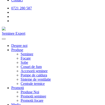
Contact
0721 280 587
Seminee Expert
Despre noi
Produse
Șeminee
Focare
Sobe
Cosuri de fum
Accesorii șeminee
Pompe de caldura
Sisteme de ventilatie
Centrale termice
Promotii
Produse Noi
Promotii seminee
Promotii focare
Media