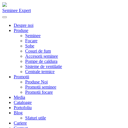
Seminee Expert
Despre noi
Produse
Șeminee
Focare
Sobe
Cosuri de fum
Accesorii șeminee
Pompe de caldura
Sisteme de ventilatie
Centrale termice
Promotii
Produse Noi
Promotii seminee
Promotii focare
Media
Cataloage
Portofoliu
Blog
Sfaturi utile
Cariere