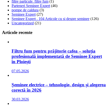
filtre particule. filtre fum
(1)
Parteneri Seminee Expert
(46)
pompe de caldura
(3)
Seminee Expert
(27)
Seminee Expert . 104 Articole cu si despre seminee
(126)
Uncategorized
(21)
Articole recente
Filtru fum pentru prăjitorie cafea – soluția
profesională implementată de Seminee Expert
în Ploiești
07.05.2026
Șeminee electrice – tehnologie, design și alegerea
corectă în 2026
30.03.2026