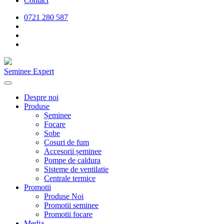
Contact
0721 280 587
Seminee Expert
Despre noi
Produse
Șeminee
Focare
Sobe
Cosuri de fum
Accesorii șeminee
Pompe de caldura
Sisteme de ventilatie
Centrale termice
Promotii
Produse Noi
Promotii seminee
Promotii focare
Media