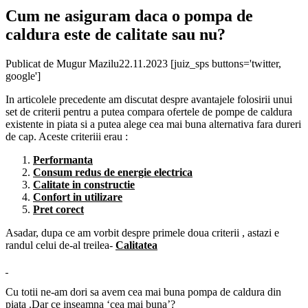
Cum ne asiguram daca o pompa de
caldura este de calitate sau nu?
Publicat de
Mugur Mazilu
22.11.2023
[juiz_sps buttons='twitter,
google']
In articolele precedente am discutat despre avantajele folosirii unui
set de criterii pentru a putea compara ofertele de pompe de caldura
existente in piata si a putea alege cea mai buna alternativa fara dureri
de cap. Aceste criteriii erau :
Performanta
Consum redus de energie electrica
Calitate in constructie
Confort in utilizare
Pret corect
Asadar, dupa ce am vorbit despre primele doua criterii , astazi e
randul celui de-al treilea-
Calitatea
Cu totii ne-am dori sa avem cea mai buna pompa de caldura din
piata .Dar ce inseamna ‘cea mai buna’?