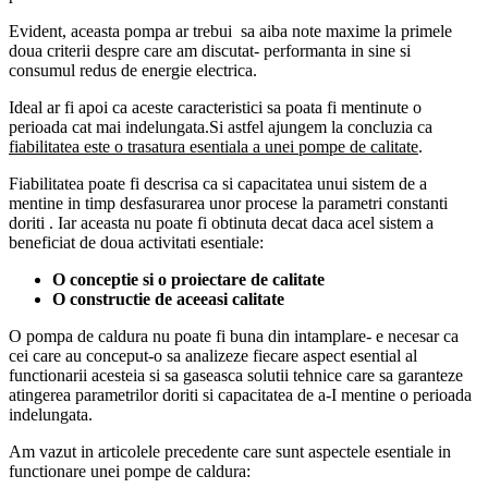
Evident, aceasta pompa ar trebui sa aiba note maxime la primele
doua criterii despre care am discutat- performanta in sine si
consumul redus de energie electrica.
Ideal ar fi apoi ca aceste caracteristici sa poata fi mentinute o
perioada cat mai indelungata.Si astfel ajungem la concluzia ca
fiabilitatea este o trasatura esentiala a unei pompe de calitate
.
Fiabilitatea poate fi descrisa ca si capacitatea unui sistem de a
mentine in timp desfasurarea unor procese la parametri constanti
doriti . Iar aceasta nu poate fi obtinuta decat daca acel sistem a
beneficiat de doua activitati esentiale:
O conceptie si o proiectare de calitate
O constructie de aceeasi calitate
O pompa de caldura nu poate fi buna din intamplare- e necesar ca
cei care au conceput-o sa analizeze fiecare aspect esential al
functionarii acesteia si sa gaseasca solutii tehnice care sa garanteze
atingerea parametrilor doriti si capacitatea de a-I mentine o perioada
indelungata.
Am vazut in articolele precedente care sunt aspectele esentiale in
functionare unei pompe de caldura: