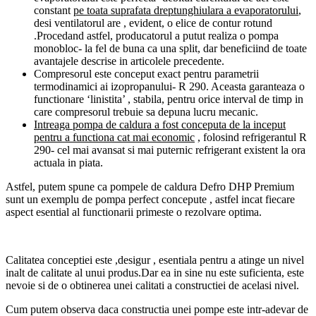
constant
pe toata suprafata dreptunghiulara a evaporatorului
,
desi ventilatorul are , evident, o elice de contur rotund
.Procedand astfel, producatorul a putut realiza o pompa
monobloc- la fel de buna ca una split, dar beneficiind de toate
avantajele descrise in articolele precedente.
Compresorul este conceput exact pentru parametrii
termodinamici ai izopropanului- R 290. Aceasta garanteaza o
functionare ‘linistita’ , stabila, pentru orice interval de timp in
care compresorul trebuie sa depuna lucru mecanic.
Intreaga pompa de caldura a fost conceputa de la inceput
pentru a functiona cat mai economic
, folosind refrigerantul R
290- cel mai avansat si mai puternic refrigerant existent la ora
actuala in piata.
Astfel, putem spune ca pompele de caldura Defro DHP Premium
sunt un exemplu de pompa perfect concepute , astfel incat fiecare
aspect esential al functionarii primeste o rezolvare optima.
Calitatea conceptiei este ,desigur , esentiala pentru a atinge un nivel
inalt de calitate al unui produs.Dar ea in sine nu este suficienta, este
nevoie si de o obtinerea unei calitati a constructiei de acelasi nivel.
Cum putem observa daca constructia unei pompe este intr-adevar de