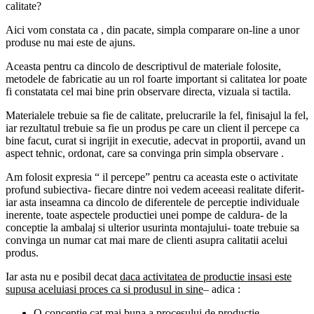
calitate?
Aici vom constata ca , din pacate, simpla comparare on-line a unor
produse nu mai este de ajuns.
Aceasta pentru ca dincolo de descriptivul de materiale folosite,
metodele de fabricatie au un rol foarte important si calitatea lor poate
fi constatata cel mai bine prin observare directa, vizuala si tactila.
Materialele trebuie sa fie de calitate, prelucrarile la fel, finisajul la fel,
iar rezultatul trebuie sa fie un produs pe care un client il percepe ca
bine facut, curat si ingrijit in executie, adecvat in proportii, avand un
aspect tehnic, ordonat, care sa convinga prin simpla observare .
Am folosit expresia “ il percepe” pentru ca aceasta este o activitate
profund subiectiva- fiecare dintre noi vedem aceeasi realitate diferit-
iar asta inseamna ca dincolo de diferentele de perceptie individuale
inerente, toate aspectele productiei unei pompe de caldura- de la
conceptie la ambalaj si ulterior usurinta montajului- toate trebuie sa
convinga un numar cat mai mare de clienti asupra calitatii acelui
produs.
Iar asta nu e posibil decat
daca activitatea de productie insasi este
supusa aceluiasi proces ca si produsul in sine
– adica :
O conceptie cat mai buna a procesului de productie