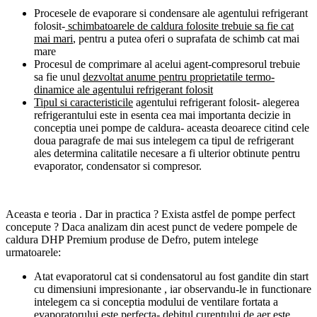
Procesele de evaporare si condensare ale agentului refrigerant
folosit-
schimbatoarele de caldura folosite trebuie sa fie cat
mai mari
, pentru a putea oferi o suprafata de schimb cat mai
mare
Procesul de comprimare al acelui agent-compresorul trebuie
sa fie unul
dezvoltat anume pentru proprietatile termo-
dinamice ale agentului refrigerant folosit
Tipul si caracteristicile
agentului refrigerant folosit- alegerea
refrigerantului este in esenta cea mai importanta decizie in
conceptia unei pompe de caldura- aceasta deoarece citind cele
doua paragrafe de mai sus intelegem ca tipul de refrigerant
ales determina calitatile necesare a fi ulterior obtinute pentru
evaporator, condensator si compresor.
Aceasta e teoria . Dar in practica ? Exista astfel de pompe perfect
concepute ? Daca analizam din acest punct de vedere pompele de
caldura DHP Premium produse de Defro, putem intelege
urmatoarele:
Atat evaporatorul cat si condensatorul au fost gandite din start
cu dimensiuni impresionante , iar observandu-le in functionare
intelegem ca si conceptia modului de ventilare fortata a
evaporatorului este perfecta- debitul curentului de aer este