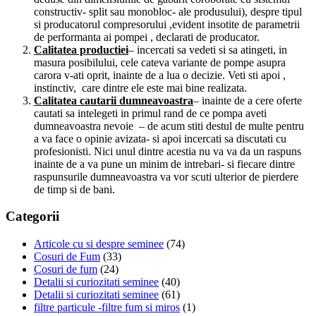
constructiv- split sau monobloc- ale produsului), despre tipul
si producatorul compresorului ,evident insotite de parametrii
de performanta ai pompei , declarati de producator.
Calitatea productiei
– incercati sa vedeti si sa atingeti, in
masura posibilului, cele cateva variante de pompe asupra
carora v-ati oprit, inainte de a lua o decizie. Veti sti apoi ,
instinctiv, care dintre ele este mai bine realizata.
Calitatea cautarii dumneavoastra
– inainte de a cere oferte
cautati sa intelegeti in primul rand de ce pompa aveti
dumneavoastra nevoie – de acum stiti destul de multe pentru
a va face o opinie avizata- si apoi incercati sa discutati cu
profesionisti. Nici unul dintre acestia nu va va da un raspuns
inainte de a va pune un minim de intrebari- si fiecare dintre
raspunsurile dumneavoastra va vor scuti ulterior de pierdere
de timp si de bani.
Categorii
Articole cu si despre seminee
(74)
Cosuri de Fum
(33)
Cosuri de fum
(24)
Detalii si curiozitati seminee
(40)
Detalii si curiozitati seminee
(61)
filtre particule -filtre fum si miros
(1)