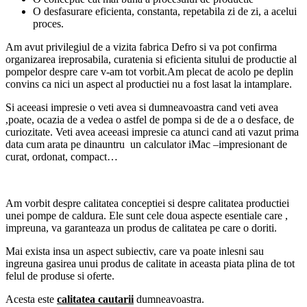
O desfasurare eficienta, constanta, repetabila zi de zi, a acelui
proces.
Am avut privilegiul de a vizita fabrica Defro si va pot confirma
organizarea ireprosabila, curatenia si eficienta sitului de productie al
pompelor despre care v-am tot vorbit.Am plecat de acolo pe deplin
convins ca nici un aspect al productiei nu a fost lasat la intamplare.
Si aceeasi impresie o veti avea si dumneavoastra cand veti avea
,poate, ocazia de a vedea o astfel de pompa si de de a o desface, de
curiozitate. Veti avea aceeasi impresie ca atunci cand ati vazut prima
data cum arata pe dinauntru un calculator iMac –impresionant de
curat, ordonat, compact…
Am vorbit despre calitatea conceptiei si despre calitatea productiei
unei pompe de caldura. Ele sunt cele doua aspecte esentiale care ,
impreuna, va garanteaza un produs de calitatea pe care o doriti.
Mai exista insa un aspect subiectiv, care va poate inlesni sau
ingreuna gasirea unui produs de calitate in aceasta piata plina de tot
felul de produse si oferte.
Acesta este
calitatea cautarii
dumneavoastra.