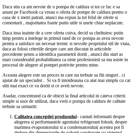
Daca stiu ca am nevoie de o pompa de caldura si tot ce fac e sa
anunt pe Facebook ca vreau o oferta de pompe de caldura pentru o
casa de x metri patrati, atunci ma expun la tot felul de oferte si
comentarii , majoritatea foarte putin utile si unele chiar neplacute.
Daca insa inainte de a cere oferta cuiva, decid sa cheltuiesc putin
timp pentru a intelege in primul rand de ce pompa as avea nevoie
pentru a satisface un necesar termic si nevoile propriului stil de viata,
daca as folosi criteriile despre care am discutat in articolele
precedente penru a identifica parametrii doriti , atunci din start as
mari considerabil probabilitatea ca niste profesionisti sa ma asiste in
procesul de alegere al pompei potrivite pentru mine.
Aceasta alegere este un proces in care nu trebuie sa fiti singuri , ci
ajutat de un specialist . Si va fi intotdeauna cu atat mai simplu cu cat
stiti mai exact ce va doriti si ce aveti nevoie.
Asadar, concentrand ca de obicei la final articolul in cateva criterii
simple si usor de utilizat, daca vreti o pompa de caldura de calitate
trebuie sa urmariti:
Calitatea conceptiei produsului
– cautati informatii despre
alegerea si performantele agentului refrigerant folosit, despre
marimea evaporatorului si a condensatorului( acestea pot fi
deduse din dimensiunile de gabarit coroborate cu sistemul