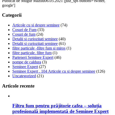
Publicat de
Mugur Mazilu
06.05.2021
[juiz_sps buttons='twitter,
google']
Categorii
Articole cu si despre seminee
(74)
Cosuri de Fum
(33)
Cosuri de fum
(24)
Detalii si curiozitati seminee
(40)
Detalii si curiozitati seminee
(61)
filtre particule -filtre fum si miros
(1)
filtre particule. filtre fum
(1)
Parteneri Seminee Expert
(46)
pompe de caldura
(3)
Seminee Expert
(27)
Seminee Expert . 104 Articole cu si despre seminee
(126)
Uncategorized
(21)
Articole recente
Filtru fum pentru prăjitorie cafea – soluția
profesională implementată de Seminee Expert