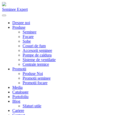
Seminee Expert
Despre noi
Produse
Șeminee
Focare
Sobe
Cosuri de fum
Accesorii șeminee
Pompe de caldura
Sisteme de ventilatie
Centrale termice
Promotii
Produse Noi
Promotii seminee
Promotii focare
Media
Cataloage
Portofoliu
Blog
Sfaturi utile
Cariere