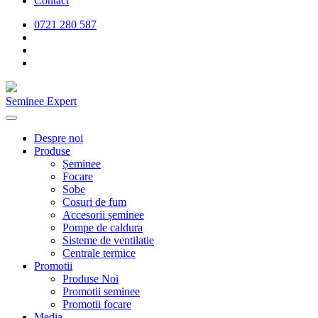
Contact
0721 280 587
Seminee Expert
Despre noi
Produse
Șeminee
Focare
Sobe
Cosuri de fum
Accesorii șeminee
Pompe de caldura
Sisteme de ventilatie
Centrale termice
Promotii
Produse Noi
Promotii seminee
Promotii focare
Media