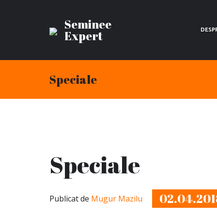
Seminee
DESP
Expert
Speciale
Speciale
02.04.201
Publicat de
Mugur Mazilu