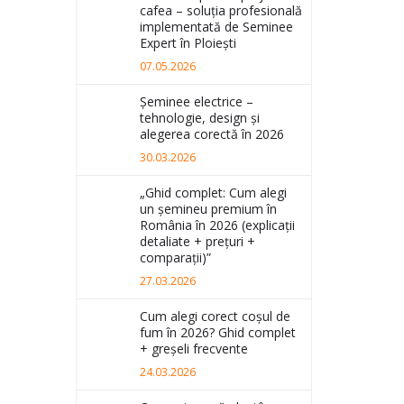
cafea – soluția profesională
implementată de Seminee
Expert în Ploiești
07.05.2026
Șeminee electrice –
tehnologie, design și
alegerea corectă în 2026
30.03.2026
„Ghid complet: Cum alegi
un șemineu premium în
România în 2026 (explicații
detaliate + prețuri +
comparații)”
27.03.2026
Cum alegi corect coșul de
fum în 2026? Ghid complet
+ greșeli frecvente
24.03.2026