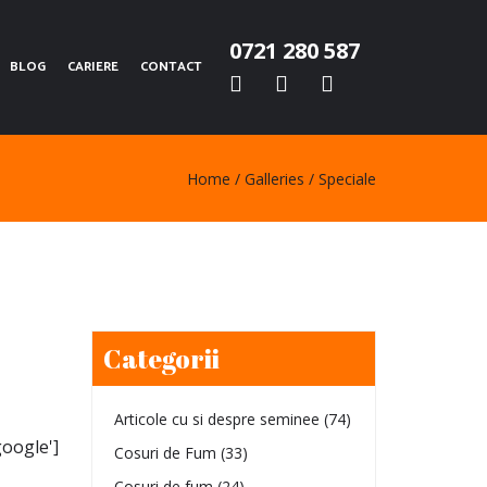
0721 280 587
BLOG
CARIERE
CONTACT
Home
Galleries
Speciale
Categorii
Articole cu si despre seminee
(74)
google']
Cosuri de Fum
(33)
Cosuri de fum
(24)