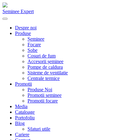
Seminee Expert
Despre noi
Produse
Șeminee
Focare
Sobe
Cosuri de fum
Accesorii șeminee
Pompe de caldura
Sisteme de ventilatie
Centrale termice
Promotii
Produse Noi
Promotii seminee
Promotii focare
Media
Cataloage
Portofoliu
Blog
Sfaturi utile
Cariere