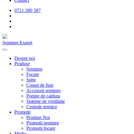
Contact
0721 280 587
Seminee Expert
Despre noi
Produse
Șeminee
Focare
Sobe
Cosuri de fum
Accesorii șeminee
Pompe de caldura
Sisteme de ventilatie
Centrale termice
Promotii
Produse Noi
Promotii seminee
Promotii focare
Media