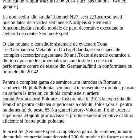
Publicat de
Mugur Mazilu
10.06.2014
[juiz_sps buttons='twitter,
google']
La noul sediu din strada Toamnei,N27, sect 2,Bucuresti aveti
posibilitatea de a vedea semineele Nordpeis si Element4
functionale,dar si noile modele de parti decorative executate in
atelierul de creatie SemineeExpert.
O alta noutate o constituie sistemele de evacuare Tona
Tec/Germania si Metaloterm OnTop/Olanda,sisteme speciale
,complet accesorizate,garantate 30 ani .Toate sistemele ceramice si
din inox pe care le comercializam sunt testate in cele mai
performante centre de testare din Germania,fiind in conformitate cu
normele din 2014!
Pentru a completa gama de seminee ,am introdus in Romania
semineele Hajduk/Polonia; seminee si termoseminee din otel, placate
cu samota la interior, cu dubla combustie si ardere
curata.Producatorul Polonez a fost premiat in 2013 la expozitia din
Frankfurt pentru calitatea superioaara a otelului folosit,dar si pentru
randamentul de peste 85% a gamei luxury-Volcano .Prind arderea
superioara ,Hajduk promoveaza si produce surse alternative caldura
eficiente si foarte putin poluante.
In acest fel ,SemineeExpert completeaza gama de seminee,numarul
de modele comercializate depasind 300 de modele de focare carora