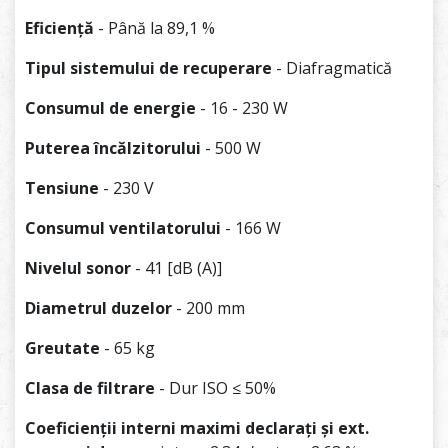
Eficiență
- Până la 89,1 %
Tipul sistemului de recuperare
- Diafragmatică
Consumul de energie
- 16 - 230 W
Puterea încălzitorului
- 500 W
Tensiune
- 230 V
Consumul ventilatorului
- 166 W
Nivelul sonor
- 41 [dB (A)]
Diametrul duzelor
- 200 mm
Greutate
- 65 kg
Clasa de filtrare
- Dur ISO ≤ 50%
Coeficienții interni maximi declarați și ext.