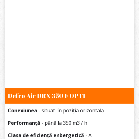
Defro Air DRX 350 F OPTI
Conexiunea
- situat în poziția orizontală
Performanță
- până la 350 m3 / h
Clasa de eficiență enbergetică
- A