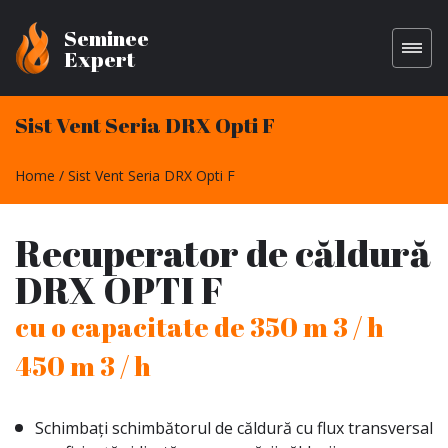
Seminee
Expert
Sist Vent Seria DRX Opti F
Home
Sist Vent Seria DRX Opti F
Recuperator de căldură
DRX OPTI F
cu o capacitate de 350 m 3 / h
450 m 3 / h
Schimbați schimbătorul de căldură cu flux transversal