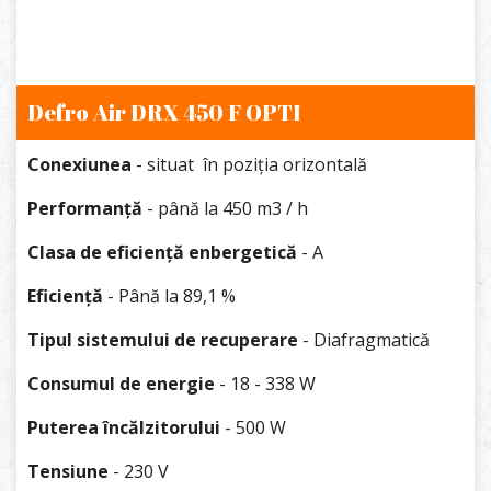
Defro Air DRX 450 F OPTI
Conexiunea
- situat în poziția orizontală
Performanță
- până la 450 m3 / h
Clasa de eficiență enbergetică
- A
Eficiență
- Până la 89,1 %
Tipul sistemului de recuperare
- Diafragmatică
Consumul de energie
- 18 - 338 W
Puterea încălzitorului
- 500 W
Tensiune
- 230 V