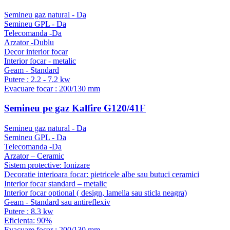
Semineu gaz natural - Da
Semineu GPL - Da
Telecomanda -Da
Arzator -Dublu
Decor interior focar
Interior focar - metalic
Geam - Standard
Putere : 2.2 - 7.2 kw
Evacuare focar : 200/130 mm
Semineu pe gaz Kalfire G120/41F
Semineu gaz natural - Da
Semineu GPL - Da
Telecomanda -Da
Arzator – Ceramic
Sistem protective: Ionizare
Decoratie interioara focar: pietricele albe sau butuci ceramici
Interior focar standard – metalic
Interior focar optional ( design, lamella sau sticla neagra)
Geam - Standard sau antireflexiv
Putere : 8.3 kw
Eficienta: 90%
Evacuare focar : 200/130 mm