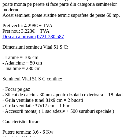
poate monta pe perete si face parte din categoria semineelor
moderne.
Acest semineu poate sustine termic suprafete de peste 60 mp.
Pret vechi: 4.298€ + TVA
Pret nou: 3.223€ + TVA
Descarca brosura
0721 280 587
Dimensiuni semineu Vital 51 S C:
- Latime = 106 cm
- Adancime = 50 cm
- Inaltime = 280 cm
Semineul Vital 51 S C contine:
- Focar pe gaz
- Silicat de calciu - 30mm - pentru izolatia exterioara = 18 placi
- Grila ventilatie tunel 81x9 cm = 2 bucati
- Grila ventilatie 37x17 cm = 1 buc
- Accesorii montaj ( 1 sac adeziv + 500 suruburi speciale )
Caracteristici focar:
Putere termica: 3.6 - 6 Kw