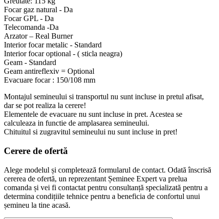
Greutate: 115 kg
Focar gaz natural - Da
Focar GPL - Da
Telecomanda -Da
Arzator – Real Burner
Interior focar metalic - Standard
Interior focar optional - ( sticla neagra)
Geam - Standard
Geam antireflexiv = Optional
Evacuare focar : 150/108 mm
Montajul semineului si transportul nu sunt incluse in pretul afisat,
dar se pot realiza la cerere!
Elementele de evacuare nu sunt incluse in pret. Acestea se
calculeaza in functie de amplasarea semineului.
Chituitul si zugravitul semineului nu sunt incluse in pret!
Cerere de
ofertă
Alege modelul și completează formularul de contact. Odată înscrisă
cererea de ofertă, un reprezentant Șeminee Expert va prelua
comanda și vei fi contactat pentru consultanță specializată pentru a
determina condițiile tehnice pentru a beneficia de confortul unui
șemineu la tine acasă.