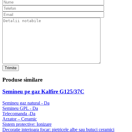
Trimite
Produse
similare
Semineu pe gaz Kalfire G125/37C
Semineu gaz natural - Da
Semineu GPL - Da
Telecomanda -Da
Arzator – Ceramic
Sistem protective: Ionizare
Decoratie interioara focar: pietricele albe sau butuci ceramici