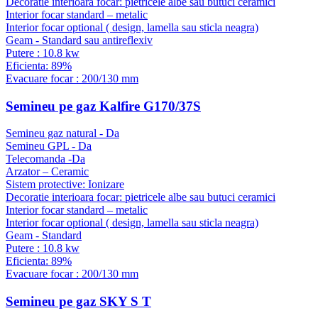
Decoratie interioara focar: pietricele albe sau butuci ceramici
Interior focar standard – metalic
Interior focar optional ( design, lamella sau sticla neagra)
Geam - Standard sau antireflexiv
Putere : 10.8 kw
Eficienta: 89%
Evacuare focar : 200/130 mm
Semineu pe gaz Kalfire G170/37S
Semineu gaz natural - Da
Semineu GPL - Da
Telecomanda -Da
Arzator – Ceramic
Sistem protective: Ionizare
Decoratie interioara focar: pietricele albe sau butuci ceramici
Interior focar standard – metalic
Interior focar optional ( design, lamella sau sticla neagra)
Geam - Standard
Putere : 10.8 kw
Eficienta: 89%
Evacuare focar : 200/130 mm
Semineu pe gaz SKY S T