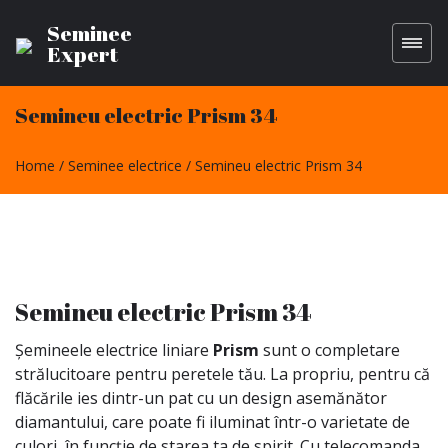
Seminee
Expert
Semineu electric Prism 34
Home
Seminee electrice
Semineu electric Prism 34
Semineu electric Prism 34
Șemineele electrice liniare
Prism
sunt o completare
strălucitoare pentru peretele tău. La propriu, pentru că
flăcările ies dintr-un pat cu un design asemănător
diamantului, care poate fi iluminat într-o varietate de
culori, în funcție de starea ta de spirit. Cu telecomanda