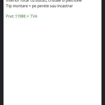
Interior focar cu butuci, cristale si pietricele
Tip montare = pe perete sau incastrar
Pret: 1198€ + TVA