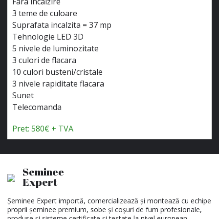
Fara incalzire
3 teme de culoare
Suprafata incalzita = 37 mp
Tehnologie LED 3D
5 nivele de luminozitate
3 culori de flacara
10 culori busteni/cristale
3 nivele rapiditate flacara
Sunet
Telecomanda
Pret: 580€ + TVA
Seminee
Expert
Șeminee Expert importă, comercializează și montează cu echipe
proprii șeminee premium, sobe și coșuri de fum profesionale,
produse și sisteme certificate și testate la nivel european.