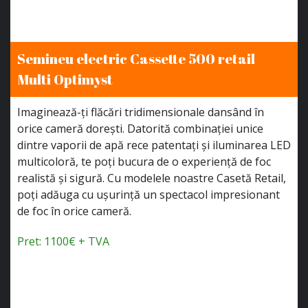
Semineu electric Cassette 500 retail
Multi Optimyst
Imaginează-ți flăcări tridimensionale dansând în
orice cameră dorești. Datorită combinației unice
dintre vaporii de apă rece patentați și iluminarea LED
multicoloră, te poți bucura de o experiență de foc
realistă și sigură. Cu modelele noastre Casetă Retail,
poți adăuga cu ușurință un spectacol impresionant
de foc în orice cameră.
Pret: 1100€ + TVA