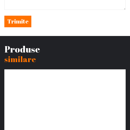
Trimite
Produse
similare