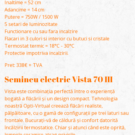
Inaltime = 52 cm
Adancime = 14 cm
Putere = 750W / 1500 W
5 setari de luminozitate
Functionare cu sau fara incalzire
Flacari in 3 culori si interior cu butuci si cristale
Termostat termic = 18°C - 30°C
Protectie impotriva incalzirii.
Pret: 338€ + TVA
Semineu electric Vista 70 III
Vista este combinația perfectă între o experiență
bogată a flăcării și un design compact. Tehnologia
noastră Opti-Virtual creează flăcări realiste,
pâlpâitoare, cu o gamă de configurații pe trei laturi sau
frontale. Bucurați-vă de căldură și confort datorită
încălzirii termostatice. Chiar și atunci când este oprită,
lemnele ceramice atrag privirile.