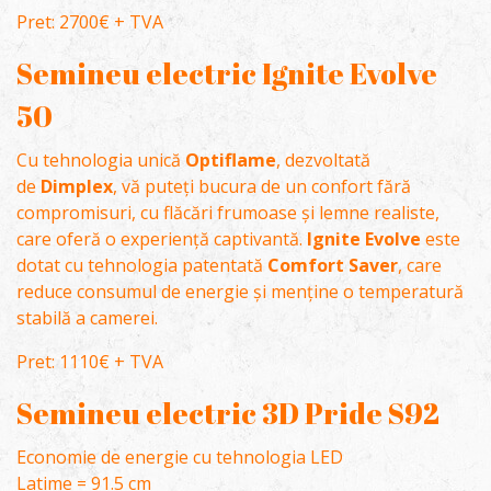
Pret: 2700€ + TVA
Semineu electric Ignite Evolve
50
Cu tehnologia unică
Optiflame
, dezvoltată
de
Dimplex
, vă puteți bucura de un confort fără
compromisuri, cu flăcări frumoase și lemne realiste,
care oferă o experiență captivantă.
Ignite Evolve
este
dotat cu tehnologia patentată
Comfort Saver
, care
reduce consumul de energie și menține o temperatură
stabilă a camerei.
Pret: 1110€ + TVA
Semineu electric 3D Pride S92
Economie de energie cu tehnologia LED
Latime = 91.5 cm