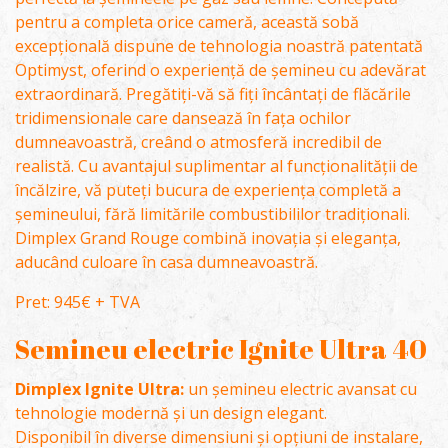
pentru a completa orice cameră, această sobă
excepțională dispune de tehnologia noastră patentată
Optimyst, oferind o experiență de șemineu cu adevărat
extraordinară. Pregătiți-vă să fiți încântați de flăcările
tridimensionale care dansează în fața ochilor
dumneavoastră, creând o atmosferă incredibil de
realistă. Cu avantajul suplimentar al funcționalității de
încălzire, vă puteți bucura de experiența completă a
șemineului, fără limitările combustibililor tradiționali.
Dimplex Grand Rouge combină inovația și eleganța,
aducând culoare în casa dumneavoastră.
Pret: 945€ + TVA
Semineu electric Ignite Ultra 40
Dimplex Ignite Ultra:
un șemineu electric avansat cu
tehnologie modernă și un design elegant.
Disponibil în diverse dimensiuni și opțiuni de instalare,