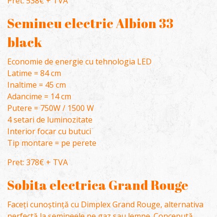
Pret: 538€ + TVA
Semineu electric Albion 33
black
Economie de energie cu tehnologia LED
Latime = 84 cm
Inaltime = 45 cm
Adancime = 14 cm
Putere = 750W / 1500 W
4 setari de luminozitate
Interior focar cu butuci
Tip montare = pe perete
Pret: 378€ + TVA
Sobita electrica Grand Rouge
Faceți cunoștință cu Dimplex Grand Rouge, alternativa
perfectă la șemineele pe gaz sau lemne. Concepută