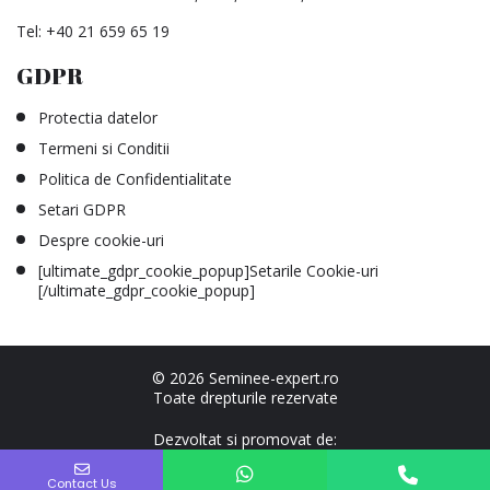
Tel:
+40 21 659 65 19
GDPR
Protectia datelor
Termeni si Conditii
Politica de Confidentialitate
Setari GDPR
Despre cookie-uri
[ultimate_gdpr_cookie_popup]Setarile Cookie-uri
[/ultimate_gdpr_cookie_popup]
© 2026 Seminee-expert.ro
Toate drepturile rezervate
Dezvoltat si promovat de:
Agentia Fortin
No country selected
Contact Us