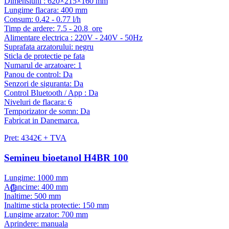
Dimensiuni : 620×215×160 mm
Lungime flacara: 400 mm
Consum: 0.42 - 0.77 l/h
Timp de ardere: 7.5 - 20.8 ore
Alimentare electrica : 220V - 240V - 50Hz
Suprafata arzatorului: negru
Sticla de protectie pe fata
Numarul de arzatoare: 1
Panou de control: Da
Senzori de siguranta: Da
Control Bluetooth / App : Da
Niveluri de flacara: 6
Temporizator de somn: Da
Fabricat in Danemarca.
Pret: 4342€ + TVA
Semineu bioetanol H4BR 100
Lungime: 1000 mm
Adancime: 400 mm
Inaltime: 500 mm
Inaltime sticla protectie: 150 mm
Lungime arzator: 700 mm
Aprindere: manuala