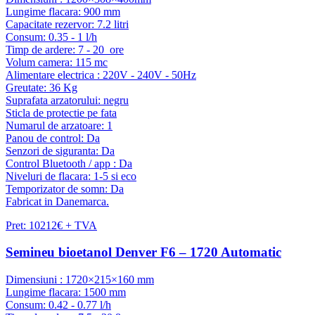
Lungime flacara: 900 mm
Capacitate rezervor: 7.2 litri
Consum: 0.35 - 1 l/h
Timp de ardere: 7 - 20 ore
Volum camera: 115 mc
Alimentare electrica : 220V - 240V - 50Hz
Greutate: 36 Kg
Suprafata arzatorului: negru
Sticla de protectie pe fata
Numarul de arzatoare: 1
Panou de control: Da
Senzori de siguranta: Da
Control Bluetooth / app : Da
Niveluri de flacara: 1-5 si eco
Temporizator de somn: Da
Fabricat in Danemarca.
Pret: 10212€ + TVA
Semineu bioetanol Denver F6 – 1720 Automatic
Dimensiuni : 1720×215×160 mm
Lungime flacara: 1500 mm
Consum: 0.42 - 0.77 l/h