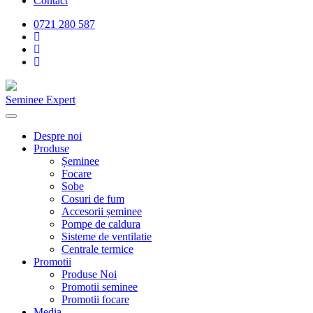
Contact
0721 280 587
Seminee Expert
Despre noi
Produse
Șeminee
Focare
Sobe
Cosuri de fum
Accesorii șeminee
Pompe de caldura
Sisteme de ventilatie
Centrale termice
Promotii
Produse Noi
Promotii seminee
Promotii focare
Media