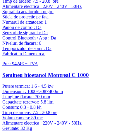
Timp de ardere: 7.5 - 20.8 ore
Alimentare electrica : 220V - 240V - 50Hz
Suprafata arzatorului: negru
Sticla de protectie pe fata
Numarul de arzatoare: 1
Panou de control: Da
Senzori de siguranta: Da
Control Bluetooth / App : Da
Niveluri de flacara: 6
Temporizator de somn: Da
Fabricat in Danemarca.
Pret: 9424€ + TVA
Semineu bioetanol Montreal C 1000
Putere termica: 1.6 - 4.5 kw
Dimensiuni : 1000×308×400mm
Lungime flacara: 700 mm
Capacitate rezervor: 5.8 litri
Consum: 0.3 - 0.8 l/h
Timp de ardere: 7.5 - 20.8 ore
Volum camera: 89 mc
Alimentare electrica : 220V - 240V - 50Hz
Greutate: 32 Kg