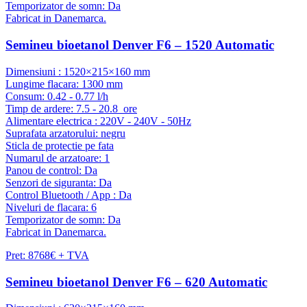
Temporizator de somn: Da
Fabricat in Danemarca.
Semineu bioetanol Denver F6 – 1520 Automatic
Dimensiuni : 1520×215×160 mm
Lungime flacara: 1300 mm
Consum: 0.42 - 0.77 l/h
Timp de ardere: 7.5 - 20.8 ore
Alimentare electrica : 220V - 240V - 50Hz
Suprafata arzatorului: negru
Sticla de protectie pe fata
Numarul de arzatoare: 1
Panou de control: Da
Senzori de siguranta: Da
Control Bluetooth / App : Da
Niveluri de flacara: 6
Temporizator de somn: Da
Fabricat in Danemarca.
Pret: 8768€ + TVA
Semineu bioetanol Denver F6 – 620 Automatic