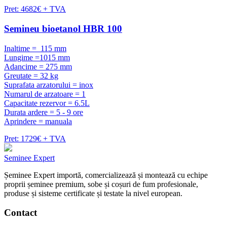
Pret: 4682€ + TVA
Semineu bioetanol HBR 100
Inaltime = 115 mm
Lungime =1015 mm
Adancime = 275 mm
Greutate = 32 kg
Suprafata arzatorului = inox
Numarul de arzatoare = 1
Capacitate rezervor = 6.5L
Durata ardere = 5 - 9 ore
Aprindere = manuala
Pret: 1729€ + TVA
Seminee Expert
Șeminee Expert importă, comercializează și montează cu echipe
proprii șeminee premium, sobe și coșuri de fum profesionale,
produse și sisteme certificate și testate la nivel european.
Contact