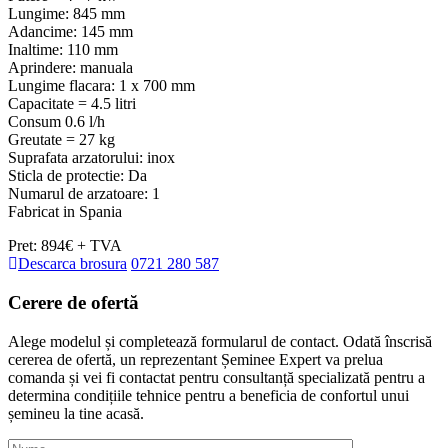
Lungime: 845 mm
Adancime: 145 mm
Inaltime: 110 mm
Aprindere: manuala
Lungime flacara: 1 x 700 mm
Capacitate = 4.5 litri
Consum 0.6 l/h
Greutate = 27 kg
Suprafata arzatorului: inox
Sticla de protectie: Da
Numarul de arzatoare: 1
Fabricat in Spania
Pret: 894€ + TVA
Descarca brosura
0721 280 587
Cerere de
ofertă
Alege modelul și completează formularul de contact. Odată înscrisă
cererea de ofertă, un reprezentant Șeminee Expert va prelua
comanda și vei fi contactat pentru consultanță specializată pentru a
determina condițiile tehnice pentru a beneficia de confortul unui
șemineu la tine acasă.