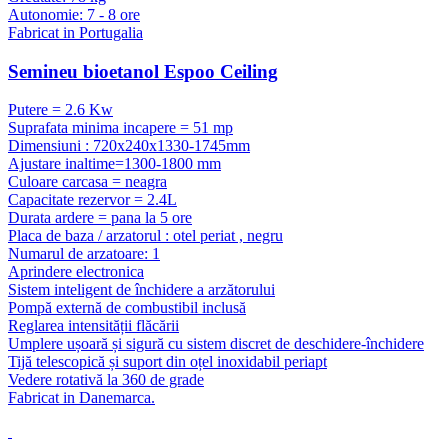
Autonomie: 7 - 8 ore
Fabricat in Portugalia
Semineu bioetanol Espoo Ceiling
Putere = 2.6 Kw
Suprafata minima incapere = 51 mp
Dimensiuni : 720x240x1330-1745mm
Ajustare inaltime=1300-1800 mm
Culoare carcasa = neagra
Capacitate rezervor = 2.4L
Durata ardere = pana la 5 ore
Placa de baza / arzatorul : otel periat , negru
Numarul de arzatoare: 1
Aprindere electronica
Sistem inteligent de închidere a arzătorului
Pompă externă de combustibil inclusă
Reglarea intensității flăcării
Umplere ușoară și sigură cu sistem discret de deschidere-închidere
Tijă telescopică și suport din oțel inoxidabil periapt
Vedere rotativă la 360 de grade
Fabricat in Danemarca.