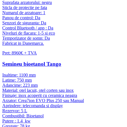
Suprafata arzatorului: negru
Sticla de protectie pe fata
Numarul de arzatoare: 1
Panou de control: Da
Senzori de siguranta: Da
Control Bluetooth / app : Da
Niveluri de flacara: 1-5 si eco
Temporizator de somn: Da
Fabricat in Danemarca.
Pret: 8960€ + TVA
Semineu bioetanol Tango
Inaltime: 1100 mm
Latime: 750 mm
Adancime: 223 mm
Material: otel lacuit, otel corten sau inox
Finisaje: inox acoperit cu ceramica neagra
Arzator: Crea7ion EVO Plus 250 sau Manual
Aprindere: telecomanda si display
Rezervor: 5 L
Combustibil: Bioetanol
Putere : 1.4 kw
Greutate: 78 kg