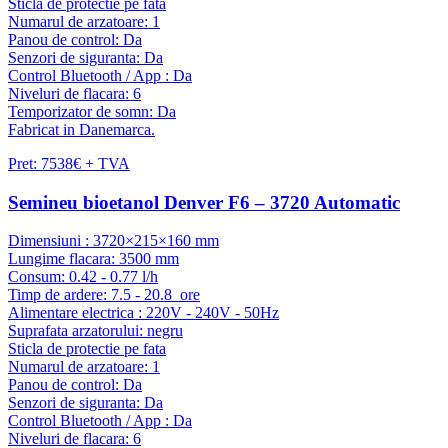
Sticla de protectie pe fata
Numarul de arzatoare: 1
Panou de control: Da
Senzori de siguranta: Da
Control Bluetooth / App : Da
Niveluri de flacara: 6
Temporizator de somn: Da
Fabricat in Danemarca.
Pret: 7538€ + TVA
Semineu bioetanol Denver F6 – 3720 Automatic
Dimensiuni : 3720×215×160 mm
Lungime flacara: 3500 mm
Consum: 0.42 - 0.77 l/h
Timp de ardere: 7.5 - 20.8 ore
Alimentare electrica : 220V - 240V - 50Hz
Suprafata arzatorului: negru
Sticla de protectie pe fata
Numarul de arzatoare: 1
Panou de control: Da
Senzori de siguranta: Da
Control Bluetooth / App : Da
Niveluri de flacara: 6