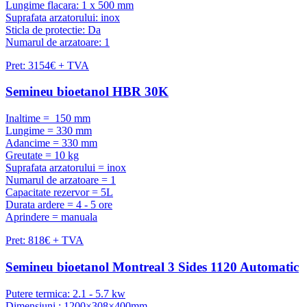
Lungime flacara: 1 x 500 mm
Suprafata arzatorului: inox
Sticla de protectie: Da
Numarul de arzatoare: 1
Pret: 3154€ + TVA
Semineu bioetanol HBR 30K
Inaltime = 150 mm
Lungime = 330 mm
Adancime = 330 mm
Greutate = 10 kg
Suprafata arzatorului = inox
Numarul de arzatoare = 1
Capacitate rezervor = 5L
Durata ardere = 4 - 5 ore
Aprindere = manuala
Pret: 818€ + TVA
Semineu bioetanol Montreal 3 Sides 1120 Automatic
Putere termica: 2.1 - 5.7 kw
Dimensiuni : 1200×308×400mm