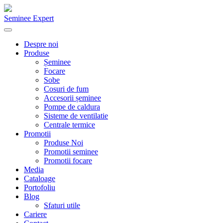
Seminee Expert
Despre noi
Produse
Șeminee
Focare
Sobe
Cosuri de fum
Accesorii șeminee
Pompe de caldura
Sisteme de ventilatie
Centrale termice
Promotii
Produse Noi
Promotii seminee
Promotii focare
Media
Cataloage
Portofoliu
Blog
Sfaturi utile
Cariere