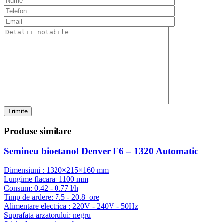
Trimite
Produse
similare
Semineu bioetanol Denver F6 – 1320 Automatic
Dimensiuni : 1320×215×160 mm
Lungime flacara: 1100 mm
Consum: 0.42 - 0.77 l/h
Timp de ardere: 7.5 - 20.8 ore
Alimentare electrica : 220V - 240V - 50Hz
Suprafata arzatorului: negru