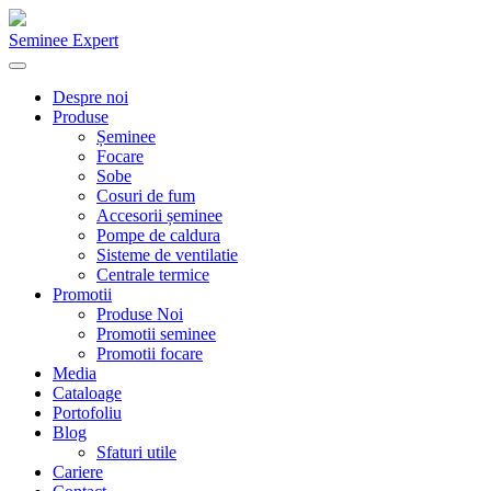
Seminee Expert
Despre noi
Produse
Șeminee
Focare
Sobe
Cosuri de fum
Accesorii șeminee
Pompe de caldura
Sisteme de ventilatie
Centrale termice
Promotii
Produse Noi
Promotii seminee
Promotii focare
Media
Cataloage
Portofoliu
Blog
Sfaturi utile
Cariere