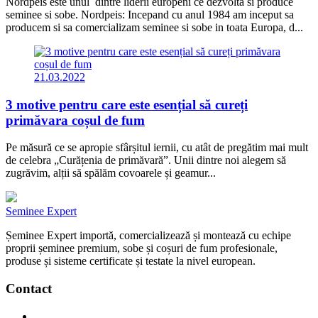
Nordpeis este unul dintre liderii europeni ce dezvolta si produce
seminee si sobe. Nordpeis: Incepand cu anul 1984 am inceput sa
producem si sa comercializam seminee si sobe in toata Europa, d...
21.03.2022
3 motive pentru care este esențial să cureți
primăvara coșul de fum
Pe măsură ce se apropie sfârșitul iernii, cu atât de pregătim mai mult
de celebra „Curățenia de primăvară”. Unii dintre noi alegem să
zugrăvim, alții să spălăm covoarele și geamur...
Seminee Expert
Șeminee Expert importă, comercializează și montează cu echipe
proprii șeminee premium, sobe și coșuri de fum profesionale,
produse și sisteme certificate și testate la nivel european.
Contact