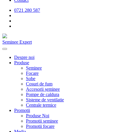
Contact
0721 280 587
Seminee Expert
Despre noi
Produse
Șeminee
Focare
Sobe
Cosuri de fum
Accesorii șeminee
Pompe de caldura
Sisteme de ventilatie
Centrale termice
Promotii
Produse Noi
Promotii seminee
Promotii focare
Media