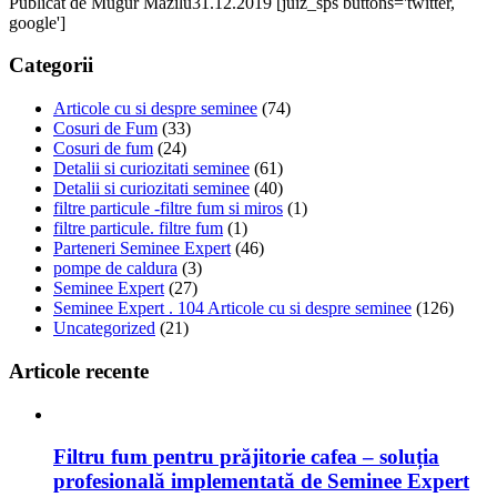
Publicat de
Mugur Mazilu
31.12.2019
[juiz_sps buttons='twitter,
google']
Categorii
Articole cu si despre seminee
(74)
Cosuri de Fum
(33)
Cosuri de fum
(24)
Detalii si curiozitati seminee
(61)
Detalii si curiozitati seminee
(40)
filtre particule -filtre fum si miros
(1)
filtre particule. filtre fum
(1)
Parteneri Seminee Expert
(46)
pompe de caldura
(3)
Seminee Expert
(27)
Seminee Expert . 104 Articole cu si despre seminee
(126)
Uncategorized
(21)
Articole recente
Filtru fum pentru prăjitorie cafea – soluția
profesională implementată de Seminee Expert