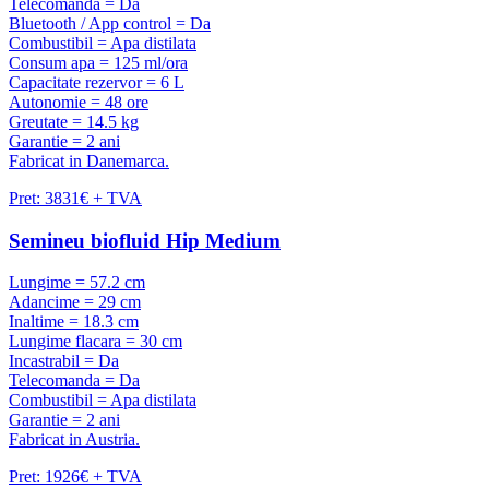
Telecomanda = Da
Bluetooth / App control = Da
Combustibil = Apa distilata
Consum apa = 125 ml/ora
Capacitate rezervor = 6 L
Autonomie = 48 ore
Greutate = 14.5 kg
Garantie = 2 ani
Fabricat in Danemarca.
Pret: 3831€ + TVA
Semineu biofluid Hip Medium
Lungime = 57.2 cm
Adancime = 29 cm
Inaltime = 18.3 cm
Lungime flacara = 30 cm
Incastrabil = Da
Telecomanda = Da
Combustibil = Apa distilata
Garantie = 2 ani
Fabricat in Austria.
Pret: 1926€ + TVA