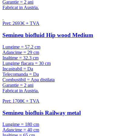
Garantie = 2 ani
Fabricat in Austria.
Pret: 2693€ + TVA
Semineu biofluid Hip wood Medium
Lungime = 57.2 cm
Adancime = 29 cm
Inaltime = 32.3 cm
Lungime flacara = 30 cm
Incastrabil = Da
Telecomanda = Da
Combustibil = Apa distilata
Garantie = 2 ani
Fabricat in Austria.
Pret: 1708€ + TVA
Semineu biofluis Railway metal
Lungime = 180 cm
Adancime = 40 cm
Inaltime = 65 cm