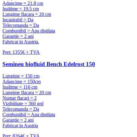
Adancime = 21.8 cm
Inaltime = 19.5 cm
Lungime flacara = 20 cm
Incastrabil = Da
Telecomanda = Da
Combustibil = Apa distilata
Garantie = 2 ani
Fabricat in Austria.
Pret: 1355€ + TVA
Semineu biofluid Bench Edelrost 150
Lungime = 150 cm
Adancime = 150cm
Inaltime = 116 cm
Lungime flacara = 20 cm
Numar flacari = 2
Vizibilitate = 360 grd
Telecomanda = Da
Combustibil = Apa distilata
Garantie = 2 ani
Fabricat in Austria
Pret: 8264€ + TVA