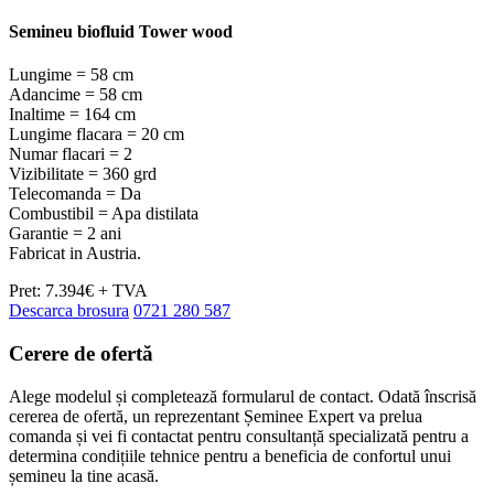
Semineu biofluid Tower wood
Lungime = 58 cm
Adancime = 58 cm
Inaltime = 164 cm
Lungime flacara = 20 cm
Numar flacari = 2
Vizibilitate = 360 grd
Telecomanda = Da
Combustibil = Apa distilata
Garantie = 2 ani
Fabricat in Austria.
Pret: 7.394€ + TVA
Descarca brosura
0721 280 587
Cerere de
ofertă
Alege modelul și completează formularul de contact. Odată înscrisă
cererea de ofertă, un reprezentant Șeminee Expert va prelua
comanda și vei fi contactat pentru consultanță specializată pentru a
determina condițiile tehnice pentru a beneficia de confortul unui
șemineu la tine acasă.