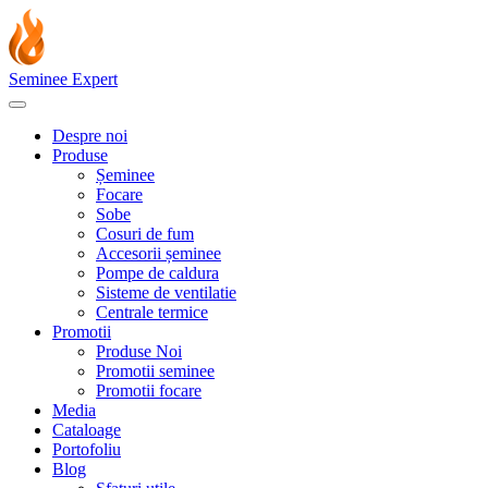
Seminee Expert
Despre noi
Produse
Șeminee
Focare
Sobe
Cosuri de fum
Accesorii șeminee
Pompe de caldura
Sisteme de ventilatie
Centrale termice
Promotii
Produse Noi
Promotii seminee
Promotii focare
Media
Cataloage
Portofoliu
Blog