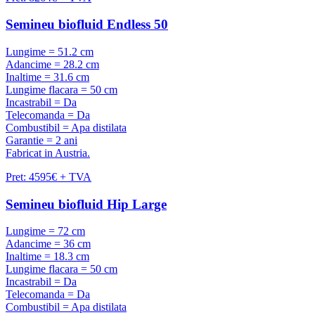
Semineu biofluid Endless 50
Lungime = 51.2 cm
Adancime = 28.2 cm
Inaltime = 31.6 cm
Lungime flacara = 50 cm
Incastrabil = Da
Telecomanda = Da
Combustibil = Apa distilata
Garantie = 2 ani
Fabricat in Austria.
Pret: 4595€ + TVA
Semineu biofluid Hip Large
Lungime = 72 cm
Adancime = 36 cm
Inaltime = 18.3 cm
Lungime flacara = 50 cm
Incastrabil = Da
Telecomanda = Da
Combustibil = Apa distilata