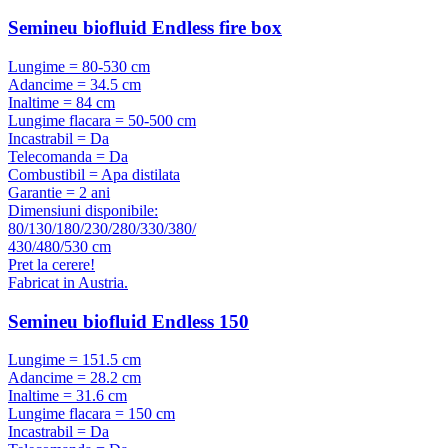
Semineu biofluid Endless fire box
Lungime = 80-530 cm
Adancime = 34.5 cm
Inaltime = 84 cm
Lungime flacara = 50-500 cm
Incastrabil = Da
Telecomanda = Da
Combustibil = Apa distilata
Garantie = 2 ani
Dimensiuni disponibile:
80/130/180/230/280/330/380/
430/480/530 cm
Pret la cerere!
Fabricat in Austria.
Semineu biofluid Endless 150
Lungime = 151.5 cm
Adancime = 28.2 cm
Inaltime = 31.6 cm
Lungime flacara = 150 cm
Incastrabil = Da