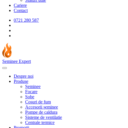
Sfaturi utile
Cariere
Contact
0721 280 587
Seminee Expert
Despre noi
Produse
Șeminee
Focare
Sobe
Cosuri de fum
Accesorii șeminee
Pompe de caldura
Sisteme de ventilatie
Centrale termice
Promotii