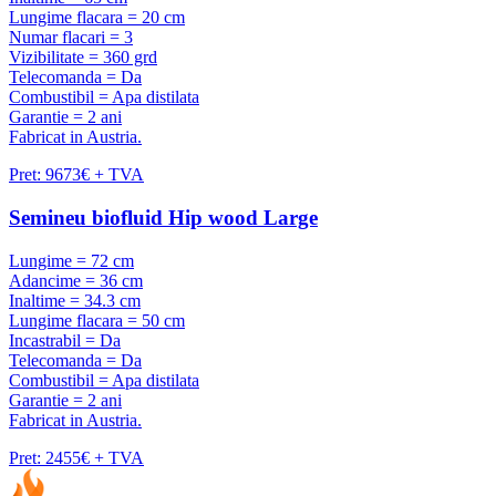
Lungime flacara = 20 cm
Numar flacari = 3
Vizibilitate = 360 grd
Telecomanda = Da
Combustibil = Apa distilata
Garantie = 2 ani
Fabricat in Austria.
Pret: 9673€ + TVA
Semineu biofluid Hip wood Large
Lungime = 72 cm
Adancime = 36 cm
Inaltime = 34.3 cm
Lungime flacara = 50 cm
Incastrabil = Da
Telecomanda = Da
Combustibil = Apa distilata
Garantie = 2 ani
Fabricat in Austria.
Pret: 2455€ + TVA