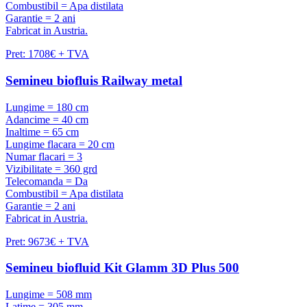
Combustibil = Apa distilata
Garantie = 2 ani
Fabricat in Austria.
Pret: 1708€ + TVA
Semineu biofluis Railway metal
Lungime = 180 cm
Adancime = 40 cm
Inaltime = 65 cm
Lungime flacara = 20 cm
Numar flacari = 3
Vizibilitate = 360 grd
Telecomanda = Da
Combustibil = Apa distilata
Garantie = 2 ani
Fabricat in Austria.
Pret: 9673€ + TVA
Semineu biofluid Kit Glamm 3D Plus 500
Lungime = 508 mm
Latime = 305 mm