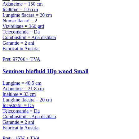
Adancime = 150 cm
Inaltime = 116 cm
Lungime flacara = 20 cm
Numar flacari = 2
Vizibilitate = 360 grd
Telecomanda = Da
Combustibil = Apa distilata
Garantie = 2 ani
Fabricat in Austria.
Pret: 9776€ + TVA
Semineu biofluid Hip wood Small
Lungime = 40.5 cm
Adancime = 21.8 cm
Inaltime = 33 cm
Lungime flacara = 20 cm
Incastrabil = Da
Telecomanda = Da
Combustibil = Apa distilata
Garantie = 2 ani
Fabricat in Austria.
Pret: 1167€ + TVA