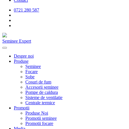
Contact
0721 280 587
Seminee Expert
Despre noi
Produse
Șeminee
Focare
Sobe
Cosuri de fum
Accesorii șeminee
Pompe de caldura
Sisteme de ventilatie
Centrale termice
Promotii
Produse Noi
Promotii seminee
Promotii focare
Media