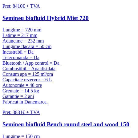
Pret: 8410€ + TVA
Semineu biofluid Hybrid Mist 720
Lungime = 720 mm
Latime = 217 mm
Adancime = 232 mm
Lungime flacara = 50 cm
Incastrabil = Da
Telecomanda = Da
Bluetooth / App control = Da
Combustibil = Apa distilata
Consum apa = 125 ml/ora
Capacitate rezervor = 6 L
Autonomie = 48 ore
Greutate = 14.5 kg
Garantie = 2 ani
Fabricat in Danemarca.
Pret: 3831€ + TVA
Semineu biofluid Bench round steel and wood 150
Lungime = 150 cm