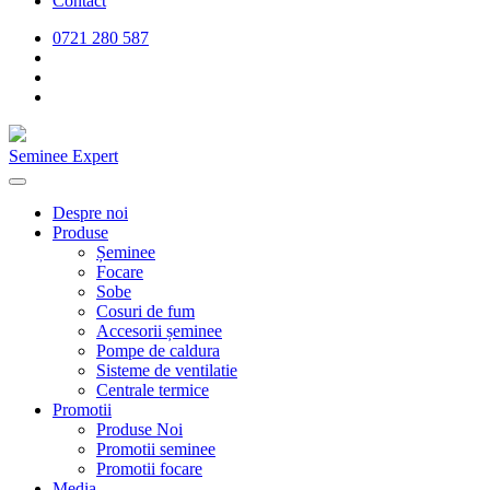
Contact
0721 280 587
Seminee Expert
Despre noi
Produse
Șeminee
Focare
Sobe
Cosuri de fum
Accesorii șeminee
Pompe de caldura
Sisteme de ventilatie
Centrale termice
Promotii
Produse Noi
Promotii seminee
Promotii focare
Media