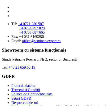
Tel:
+4 0721 280 587
+4 0784 292 820
+4 0763 687 665
Fax: +4 031 8169286
Email:
office@seminee-expert.ro
Showroom cu sisteme funcționale
Strada Petrache Poenaru, Nr 2, sector 5, Bucuresti.
Tel:
+40 21 659 65 19
GDPR
Protectia datelor
Termeni si Conditii
Politica de Confidentialitate
Setari GDPR
Despre cookie-uri