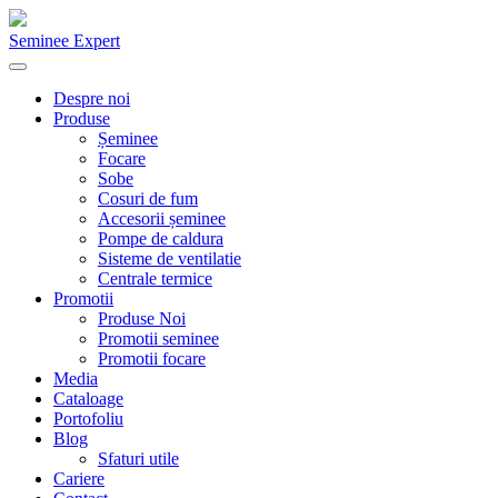
Seminee Expert
Despre noi
Produse
Șeminee
Focare
Sobe
Cosuri de fum
Accesorii șeminee
Pompe de caldura
Sisteme de ventilatie
Centrale termice
Promotii
Produse Noi
Promotii seminee
Promotii focare
Media
Cataloage
Portofoliu
Blog
Sfaturi utile
Cariere